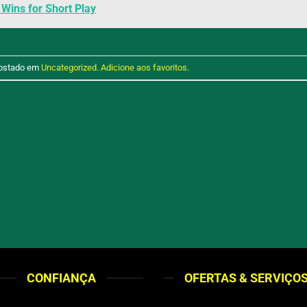
 Wins for Short Play
 postado em
Uncategorized
.
Adicione aos favoritos
.
CONFIANÇA
OFERTAS & SERVIÇO