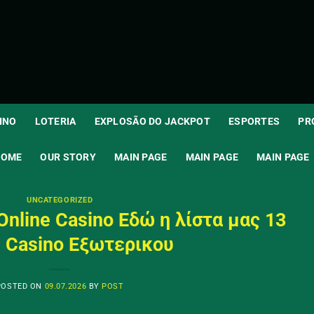
INO
LOTERIA
EXPLOSÃO DO JACKPOT
ESPORTES
PR
COME
OUR STORY
MAIN PAGE
MAIN PAGE
MAIN PAGE
UNCATEGORIZED
nline Casino Εδώ η λίστα μας 13
e Casino Εξωτερικου
POSTED ON
09.07.2026
BY
POST