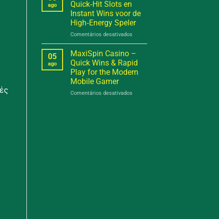
en
Quick‑Hit Slots en
ago
mouvement
Ligne
Instant Wins voor de
:
High‑Energy Speler
Manuel
Complet
em
Comentários desativados
pour
SlotMonster
une
Casino:
MaxiSpin Casino –
05
Expérience
Quick‑Hit
Quick Wins & Rapid
ago
de
Slots
Play for the Modern
Jeu
en
Mobile Gamer
Idéale
Instant
τές
Wins
em
Comentários desativados
voor
MaxiSpin
de
Casino
High‑Energy
–
Speler
Quick
Wins
&
Rapid
Play
for
the
Modern
Mobile
Gamer