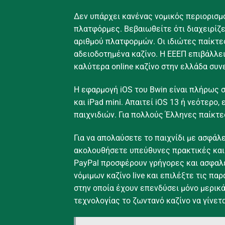
Δεν υπάρχει κανένας νομικός περιορισμ
πλατφόρμες. Βεβαιωθείτε ότι διαχειρίζ
αριθμού πλατφορμών. Οι ιδιώτες παίκτε
αδειοδοτημένα καζίνο. Η ΕΕΕΠ επιβάλλε
καλύτερα online καζίνο στην ελλάδα συ
Η εφαρμογή iOS του Bwin είναι πλήρως συ
και iPad mini. Απαιτεί iOS 13 ή νεότερ
παιχνιδιών. Για πολλούς Έλληνες παίκτε
Για να απολαύσετε το παιχνίδι με ασφάλε
ακολουθήσετε υπεύθυνες πρακτικές και σ
PayPal προσφέρουν γρήγορες και ασφαλε
νόμιμων καζίνο live και επιλέξτε τις πα
στην οποία έχουν επενδύσει μόνο μερικά 
τεχνολογίας το ζωντανό καζίνο να γίνετ