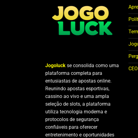
Apr
Polí
Ter
Jog
Perg
Jogoluck
se consolida como uma
CEO
plataforma completa para
entusiastas de apostas online.
Reunindo apostas esportivas,
cassino ao vivo e uma ampla
seleção de slots, a plataforma
utiliza tecnologia moderna e
protocolos de segurança
confiáveis para oferecer
entretenimento e oportunidades