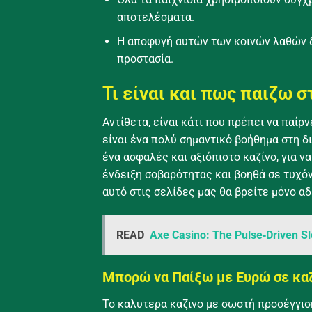
αποτελέσματα.
Η αποφυγή αυτών των κοινών λαθών δε
προστασία.
Τι είναι και πως παιζω στ
Αντίθετα, είναι κάτι που πρέπει να παίρ
είναι ένα πολύ σημαντικό βοήθημα στη δι
ένα ασφαλές και αξιόπιστο καζίνο, για ν
ένδειξη σοβαρότητας και βοηθά σε τυχόν
αυτό στις σελίδες μας θα βρείτε μόνο 
READ
Axe Casino: The Pulse‑Driven Sl
Μπορώ να Παίξω με Ευρώ σε
κα
Το καλυτερα καζινο με σωστή προσέγγισ