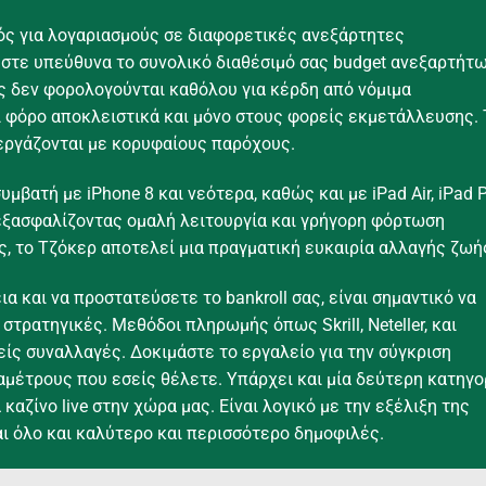
ός για λογαριασμούς σε διαφορετικές ανεξάρτητες
εστε υπεύθυνα το συνολικό διαθέσιμό σας budget ανεξαρτήτ
ς δεν φορολογούνται καθόλου για κέρδη από νόμιμα
ι φόρο αποκλειστικά και μόνο στους φορείς εκμετάλλευσης. 
νεργάζονται με κορυφαίους παρόχους.
μβατή με iPhone 8 και νεότερα, καθώς και με iPad Air, iPad 
ο, εξασφαλίζοντας ομαλή λειτουργία και γρήγορη φόρτωση
ς, το Τζόκερ αποτελεί μια πραγματική ευκαιρία αλλαγής ζωή
ια και να προστατεύσετε το bankroll σας, είναι σημαντικό να
τρατηγικές. Μεθόδοι πληρωμής όπως Skrill, Neteller, και
ίς συναλλαγές. Δοκιμάστε το εργαλείο για την σύγκριση
ραμέτρους που εσείς θέλετε. Υπάρχει και μία δεύτερη κατηγο
καζίνο live στην χώρα μας. Είναι λογικό με την εξέλιξη της
αι όλο και καλύτερο και περισσότερο δημοφιλές.