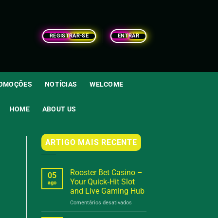
REGISTRAR-SE
ENTRAR
OMOÇÕES
NOTÍCIAS
WELCOME
HOME
ABOUT US
ARTIGO MAIS RECENTE
Rooster Bet Casino –
05
Your Quick‑Hit Slot
ago
and Live Gaming Hub
em
Comentários desativados
Rooster