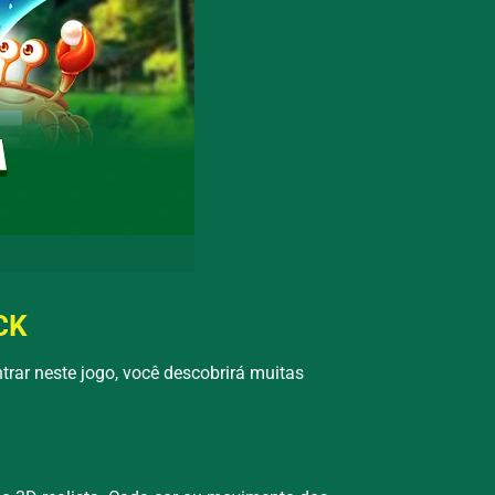
UCK
ar neste jogo, você descobrirá muitas