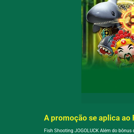
A promoção se aplica ao
Fish Shooting JOGOLUCK Além do bônus de