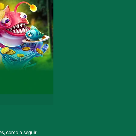
s, como a seguir: