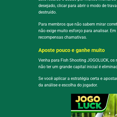
desejado, clicar para abrir o modo de trav
destruído.
Para membros que não sabem mirar corret
não exige muito esforço para analisar. Em
recompensas chamativas.
Aposte pouco e ganhe muito
Venha para Fish Shooting JOGOLUCK, os me
não ter um grande capital inicial é elimin
Se você aplicar a estratégia certa e apo
da análise e escolha do jogador.