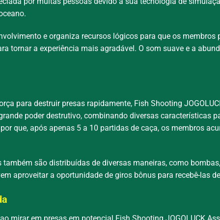
reciada por muitas pessoas devido à sua tecnologia de simulaç
 oceano.
senvolvimento e organiza recursos lógicos para que os membros
ara tornar a experiência mais agradável. O som suave e a abun
orça para destruir presas rapidamente, Fish Shooting JOGOLUC
rande poder destrutivo, combinando diversas características par
nder por que, após apenas 5 a 10 partidas de caça, os membros
 também são distribuídas de diversas maneiras, como bombas, b
em aproveitar a oportunidade de giros bônus para recebê-las de
da
ao mirar em presas em potencial Fish Shooting JOGOLUCK Assim