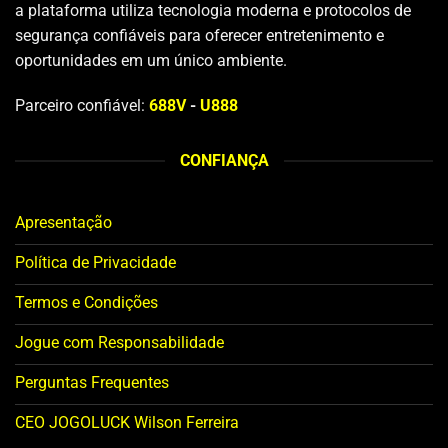
a plataforma utiliza tecnologia moderna e protocolos de
segurança confiáveis para oferecer entretenimento e
oportunidades em um único ambiente.
Parceiro confiável:
688V
-
U888
CONFIANÇA
Apresentação
Política de Privacidade
Termos e Condições
Jogue com Responsabilidade
Perguntas Frequentes
CEO JOGOLUCK Wilson Ferreira