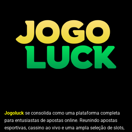
Jogoluck
se consolida como uma plataforma completa
para entusiastas de apostas online. Reunindo apostas
esportivas, cassino ao vivo e uma ampla seleção de slots,