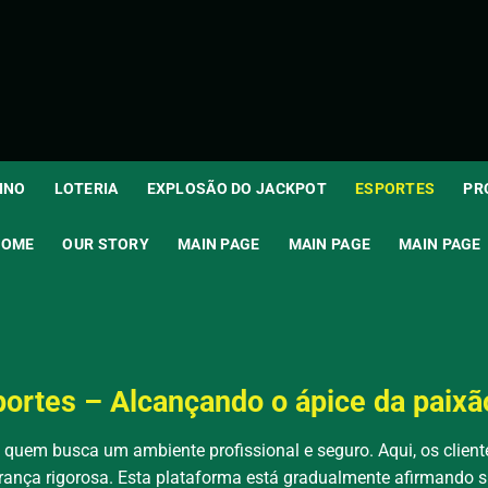
INO
LOTERIA
EXPLOSÃO DO JACKPOT
ESPORTES
PR
COME
OUR STORY
MAIN PAGE
MAIN PAGE
MAIN PAGE
rtes – Alcançando o ápice da paixão
a quem busca um ambiente profissional e seguro. Aqui, os clie
urança rigorosa. Esta plataforma está gradualmente afirmando