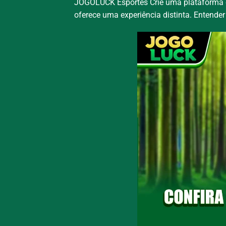
JOGOLUCK Esportes Crie uma plataforma div
oferece uma experiência distinta. Entender 