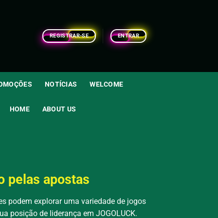
REGISTRAR-SE
ENTRAR
OMOÇÕES
NOTÍCIAS
WELCOME
HOME
ABOUT US
 pelas apostas
ntes podem explorar uma variedade de jogos
 sua posição de liderança em JOGOLUCK.