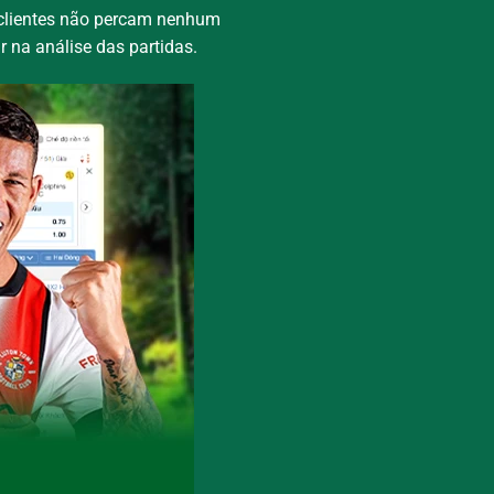
s clientes não percam nenhum
r na análise das partidas.