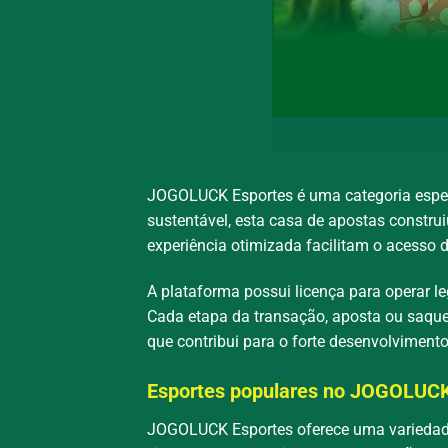
JOGOLUCK Esportes é uma categoria espec
sustentável, esta casa de apostas constru
experiência otimizada facilitam o acesso d
A plataforma possui licença para operar le
Cada etapa da transação, aposta ou saque 
que contribui para o forte desenvolvimen
Esportes populares no JOGOLUC
JOGOLUCK Esportes oferece uma variedade 