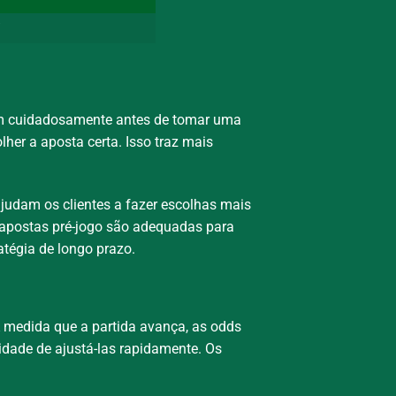
em cuidadosamente antes de tomar uma
lher a aposta certa. Isso traz mais
ajudam os clientes a fazer escolhas mais
s apostas pré-jogo são adequadas para
atégia de longo prazo.
À medida que a partida avança, as odds
ade de ajustá-las rapidamente. Os