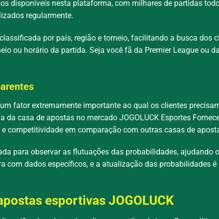
todos disponíveis nesta plataforma, com milhares de partidas to
lizados regularmente.
ssificada por país, região e torneio, facilitando a busca dos cli
neio ou horário da partida. Seja você fã da Premier League ou 
parentes
 um fator extremamente importante ao qual os clientes precisam
iva da casa de apostas no mercado JOGOLUCK Esportes Fornece
o e competitividade em comparação com outras casas de apost
cada para observar as flutuações das probabilidades, ajudando o
ra com dados específicos, e a atualização das probabilidades é 
e apostas esportivas JOGOLUCK