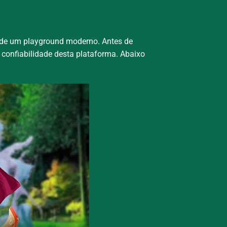
 de um playground moderno. Antes de
a confiabilidade desta plataforma. Abaixo