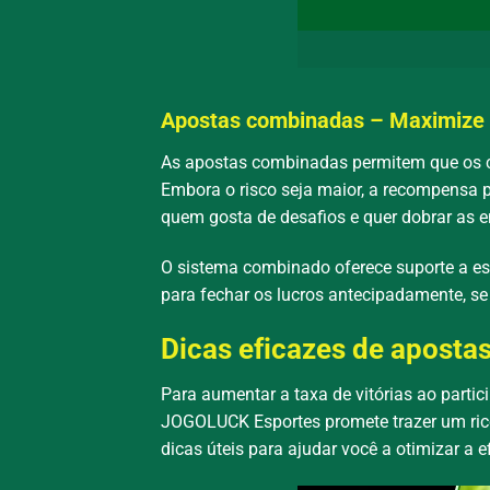
Apostas combinadas – Maximize 
As apostas combinadas permitem que os cl
Embora o risco seja maior, a recompensa p
quem gosta de desafios e quer dobrar as 
O sistema combinado oferece suporte a esp
para fechar os lucros antecipadamente, se
Dicas eficazes de apost
Para aumentar a taxa de vitórias ao partic
JOGOLUCK Esportes promete trazer um rico
dicas úteis para ajudar você a otimizar a e