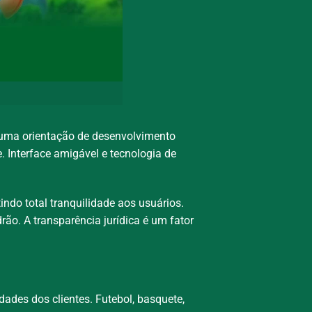
 uma orientação de desenvolvimento
. Interface amigável e tecnologia de
indo total tranquilidade aos usuários.
ão. A transparência jurídica é um fator
des dos clientes. Futebol, basquete,