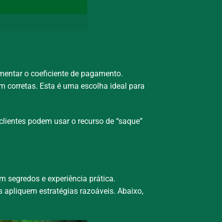
mentar o coeficiente de pagamento.
m corretas. Esta é uma escolha ideal para
clientes podem usar o recurso de “saque”
m segredos e experiência prática.
 apliquem estratégias razoáveis. Abaixo,