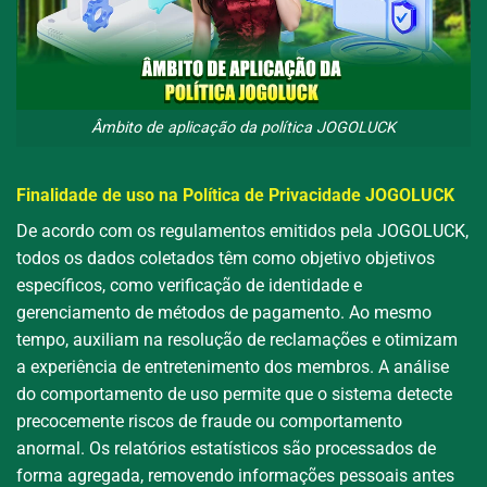
Âmbito de aplicação da política JOGOLUCK
Finalidade de uso na Política de Privacidade JOGOLUCK
De acordo com os regulamentos emitidos pela JOGOLUCK,
todos os dados coletados têm como objetivo objetivos
específicos, como verificação de identidade e
gerenciamento de métodos de pagamento. Ao mesmo
tempo, auxiliam na resolução de reclamações e otimizam
a experiência de entretenimento dos membros. A análise
do comportamento de uso permite que o sistema detecte
precocemente riscos de fraude ou comportamento
anormal. Os relatórios estatísticos são processados de
forma agregada, removendo informações pessoais antes