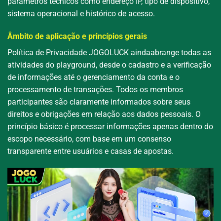
parâmetros técnicos como endereço IP, tipo de dispositivo,
sistema operacional e histórico de acesso.
Âmbito de aplicação e princípios gerais
Política de Privacidade JOGOLUCK aindaabrange todas as
atividades do playground, desde o cadastro e a verificação
de informações até o gerenciamento da conta e o
processamento de transações. Todos os membros
participantes são claramente informados sobre seus
direitos e obrigações em relação aos dados pessoais. O
princípio básico é processar informações apenas dentro do
escopo necessário, com base em um consenso
transparente entre usuários e casas de apostas.