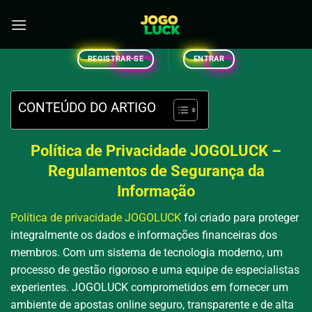
Skip
to
content
REGISTRAR-SE
ENTRAR
CONTEÚDO DO ARTIGO
Política de Privacidade JOGOLUCK –
Regulamentos de Segurança da
Informação
Política de privacidade JOGOLUCK
foi criado para proteger
integralmente os dados e informações financeiras dos
membros. Com um sistema de tecnologia moderno, um
processo de gestão rigoroso e uma equipe de especialistas
experientes. JOGOLUCK comprometidos em fornecer um
ambiente de apostas online seguro, transparente e de alta