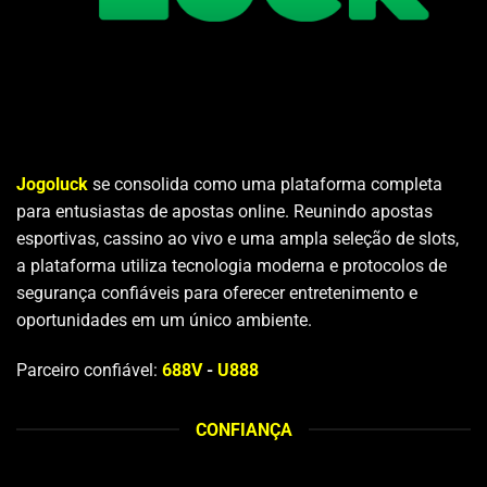
Jogoluck
se consolida como uma plataforma completa
para entusiastas de apostas online. Reunindo apostas
esportivas, cassino ao vivo e uma ampla seleção de slots,
a plataforma utiliza tecnologia moderna e protocolos de
segurança confiáveis para oferecer entretenimento e
oportunidades em um único ambiente.
Parceiro confiável:
688V
-
U888
CONFIANÇA