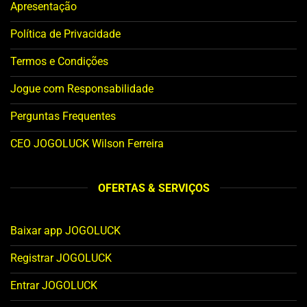
Apresentação
Política de Privacidade
Termos e Condições
Jogue com Responsabilidade
Perguntas Frequentes
CEO JOGOLUCK Wilson Ferreira
OFERTAS & SERVIÇOS
Baixar app JOGOLUCK
Registrar JOGOLUCK
Entrar JOGOLUCK