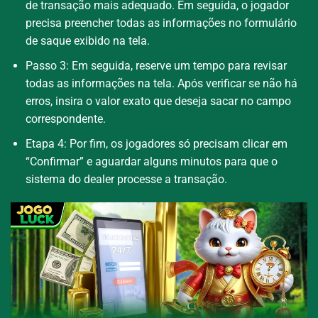
de transação mais adequado. Em seguida, o jogador
precisa preencher todas as informações no formulário
de saque exibido na tela.
Passo 3: Em seguida, reserve um tempo para revisar
todas as informações na tela. Após verificar se não há
erros, insira o valor exato que deseja sacar no campo
correspondente.
Etapa 4: Por fim, os jogadores só precisam clicar em
“Confirmar” e aguardar alguns minutos para que o
sistema do dealer processe a transação.