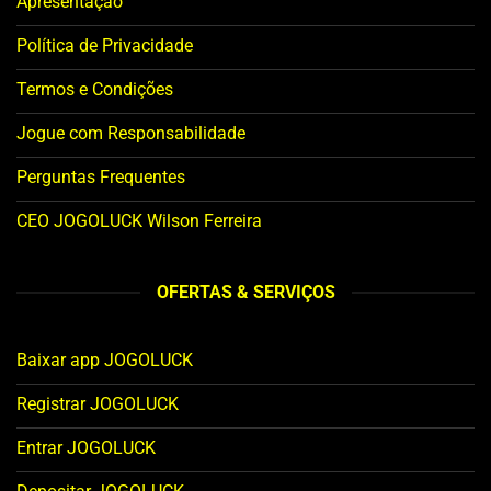
Apresentação
Política de Privacidade
Termos e Condições
Jogue com Responsabilidade
Perguntas Frequentes
CEO JOGOLUCK Wilson Ferreira
OFERTAS & SERVIÇOS
Baixar app JOGOLUCK
Registrar JOGOLUCK
Entrar JOGOLUCK