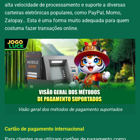
alta velocidade de processamento e suporte a diversas
carteiras eletrônicas populares, como PayPal, Momo,
Zalopay… Esta é uma forma muito adequada para quem
costuma fazer transações online.
Visão geral dos métodos de pagamento suportados
Cartão de pagamento internacional
Para clientes que utilizam cartões de pagamento como