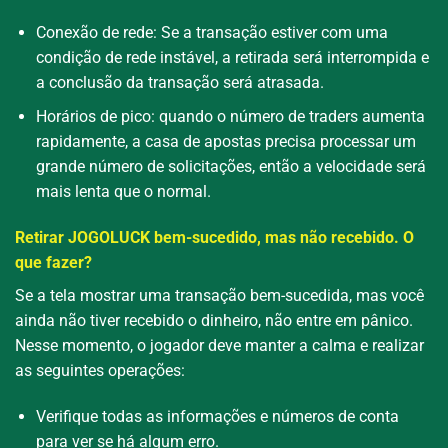
Conexão de rede: Se a transação estiver com uma
condição de rede instável, a retirada será interrompida e
a conclusão da transação será atrasada.
Horários de pico: quando o número de traders aumenta
rapidamente, a casa de apostas precisa processar um
grande número de solicitações, então a velocidade será
mais lenta que o normal.
Retirar JOGOLUCK bem-sucedido, mas não recebido. O
que fazer?
Se a tela mostrar uma transação bem-sucedida, mas você
ainda não tiver recebido o dinheiro, não entre em pânico.
Nesse momento, o jogador deve manter a calma e realizar
as seguintes operações:
Verifique todas as informações e números de conta
para ver se há algum erro.