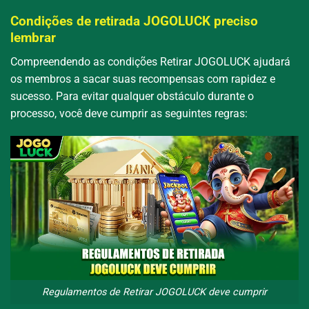
Condições de retirada JOGOLUCK preciso
lembrar
Compreendendo as condições Retirar JOGOLUCK ajudará
os membros a sacar suas recompensas com rapidez e
sucesso. Para evitar qualquer obstáculo durante o
processo, você deve cumprir as seguintes regras:
Regulamentos de Retirar JOGOLUCK deve cumprir