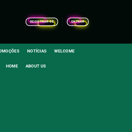
REGISTRAR-SE
ENTRAR
OMOÇÕES
NOTÍCIAS
WELCOME
HOME
ABOUT US