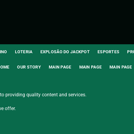
INO
LOTERIA
EXPLOSÃO DO JACKPOT
ESPORTES
PR
COME
OUR STORY
MAIN PAGE
MAIN PAGE
MAIN PAGE
o providing quality content and services.
e offer.