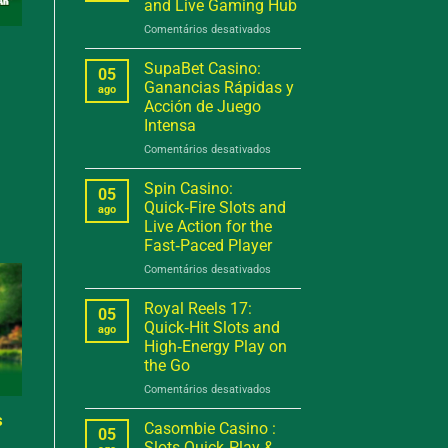
and Live Gaming Hub
em
Comentários desativados
Rooster
Bet
SupaBet Casino:
05
Casino
Ganancias Rápidas y
ago
–
Acción de Juego
Your
Intensa
Quick‑Hit
Slot
em
Comentários desativados
and
SupaBet
Live
Casino:
Spin Casino:
05
Gaming
Ganancias
Quick‑Fire Slots and
ago
Hub
Rápidas
Live Action for the
y
Fast‑Paced Player
Acción
de
em
Comentários desativados
Juego
Spin
Intensa
Casino:
Royal Reels 17:
05
Quick‑Fire
Quick‑Hit Slots and
ago
Slots
High‑Energy Play on
and
the Go
Live
Action
em
Comentários desativados
for
Royal
s
the
Reels
Casombie Casino :
05
Fast‑Paced
17:
Slots Quick‑Play &