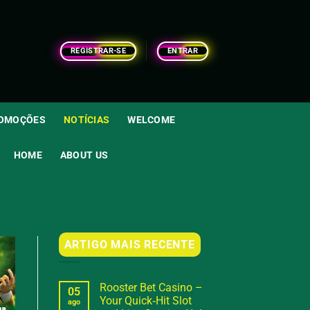
REGISTRAR-SE
ENTRAR
OMOÇÕES
NOTÍCIAS
WELCOME
HOME
ABOUT US
ARTIGO MAIS RECENTE
Rooster Bet Casino –
05
Your Quick‑Hit Slot
ago