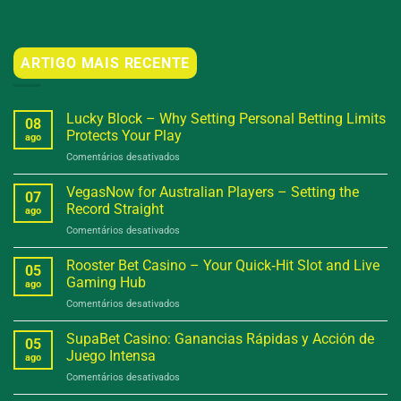
ARTIGO MAIS RECENTE
Lucky Block – Why Setting Personal Betting Limits
08
Protects Your Play
ago
em
Comentários desativados
Lucky
Block
VegasNow for Australian Players – Setting the
07
–
Record Straight
ago
Why
em
Comentários desativados
Setting
VegasNow
Personal
for
Rooster Bet Casino – Your Quick‑Hit Slot and Live
Betting
05
Australian
Limits
Gaming Hub
ago
Players
Protects
em
Comentários desativados
–
Your
Rooster
Setting
Play
Bet
SupaBet Casino: Ganancias Rápidas y Acción de
the
05
Casino
Record
Juego Intensa
ago
–
Straight
em
Comentários desativados
Your
SupaBet
Quick‑Hit