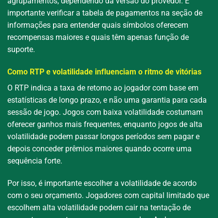
agrupamentos, dependendo da versão do provedor. É
importante verificar a tabela de pagamentos na seção de
informações para entender quais símbolos oferecem
recompensas maiores e quais têm apenas função de
suporte.
Como RTP e volatilidade influenciam o ritmo de vitórias
O RTP indica a taxa de retorno ao jogador com base em
estatísticas de longo prazo, e não uma garantia para cada
sessão de jogo. Jogos com baixa volatilidade costumam
oferecer ganhos mais frequentes, enquanto jogos de alta
volatilidade podem passar longos períodos sem pagar e
depois conceder prêmios maiores quando ocorre uma
sequência forte.
Por isso, é importante escolher a volatilidade de acordo
com o seu orçamento. Jogadores com capital limitado que
escolhem alta volatilidade podem cair na tentação de