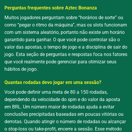
Perguntas frequentes sobre Aztec Bonanza
Muitos jogadores perguntam sobre “horários de sorte” ou
como “pegar o ritmo da máquina”, mas os slots funcionam
com um sistema aleatório, portanto não existe um horário
garantido para ganhar. O que você pode controlar são o
valor das apostas, o tempo de jogo e a disciplina de sair do
jogo. Esta seção de perguntas e respostas foca nos fatores
que você realmente pode gerenciar para otimizar seus
hábitos de jogo.
Quantas rodadas devo jogar em uma sessão?
Você pode definir uma meta de 80 a 150 rodadas,
dependendo da velocidade do spin e do valor da aposta
em BRL. Um número maior de rodadas ajuda a evitar
conclusões precipitadas baseadas em poucas vitórias ou
derrotas. Quando atingir o número de rodadas ou alcançar
o stop-loss ou take-profit, encerre a sessão. Esse método