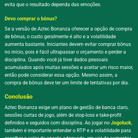
evita que o resultado dependa das emoções.
Devo comprar o bônus?
Se a versão de Aztec Bonanza oferecer a opção de compra
de bônus, o custo geralmente é alto e a volatilidade
aumenta bastante. Iniciantes devem evitar comprar bônus
no início, pois é fácil ultrapassar o orçamento e perder a
disciplina. Quando você já tiver dados pessoais
acumulados após muitas sessões e aceitar um risco maior,
então pode considerar essa opção. Mesmo assim, a
compra de bônus deve ter um limite de tentativas por dia.
Conclusão
Aztec Bonanza exige um plano de gestão de banca claro,
sessões curtas de jogo, além de stop-loss e take-profit
definidos e seguidos com disciplina. Ao jogar no
Jogoluck
,
também é importante entender o RTP e a volatilidade para