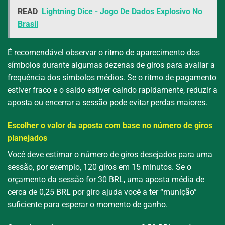
READ
Lightning Dice - Jogo De Dados Explosivo No
Brasil
É recomendável observar o ritmo de aparecimento dos
símbolos durante algumas dezenas de giros para avaliar a
frequência dos símbolos médios. Se o ritmo de pagamento
estiver fraco e o saldo estiver caindo rapidamente, reduzir a
aposta ou encerrar a sessão pode evitar perdas maiores.
Escolher o valor da aposta com base no número de giros
planejados
Você deve estimar o número de giros desejados para uma
sessão, por exemplo, 120 giros em 15 minutos. Se o
orçamento da sessão for 30 BRL, uma aposta média de
cerca de 0,25 BRL por giro ajuda você a ter “munição”
suficiente para esperar o momento de ganho.