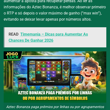
aumentar a aposta para recuperar perdas. Ao ler as
informações do Aztec Bonanza, é melhor observar primeiro
o RTP e só depois o valor máximo de ganho (“max win”),
evitando se deixar levar apenas por números altos.
READ
Timemania – Dicas para Aumentar As
Chances De Ganhar 2026
Aztec Bonanza paga prêmios por linhas ou por agrupamentos