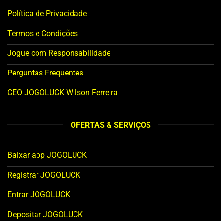
Política de Privacidade
Termos e Condições
Jogue com Responsabilidade
Perguntas Frequentes
CEO JOGOLUCK Wilson Ferreira
OFERTAS & SERVIÇOS
Baixar app JOGOLUCK
Registrar JOGOLUCK
Entrar JOGOLUCK
Depositar JOGOLUCK