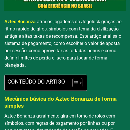
Aztec Bonanza
atrai os jogadores do Jogoluck graças ao
ritmo rápido de giros, símbolos com tema da civilização
antiga e altas taxas de recompensa. Este artigo analisa o
sistema de pagamento, como escolher o valor de aposta
por sessão, como aproveitar as rodadas bônus e como
definir limites de perda e lucro para jogar de forma
planejada.
CONTEÚDO DO ARTIGO
Mecânica básica do Aztec Bonanza de forma
simples
Aztec Bonanza geralmente gira em torno de rolos com
símbolos, com regras de pagamento por linhas ou por