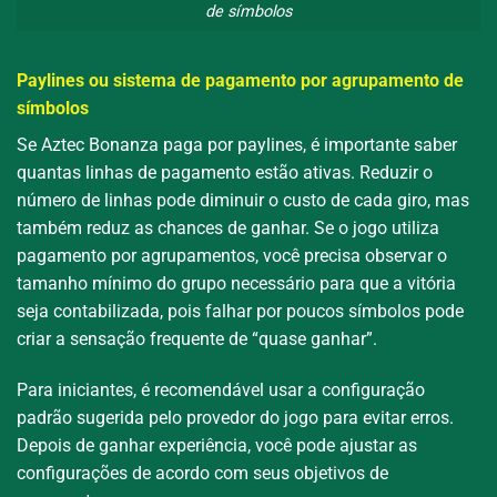
de símbolos
Paylines ou sistema de pagamento por agrupamento de
símbolos
Se Aztec Bonanza paga por paylines, é importante saber
quantas linhas de pagamento estão ativas. Reduzir o
número de linhas pode diminuir o custo de cada giro, mas
também reduz as chances de ganhar. Se o jogo utiliza
pagamento por agrupamentos, você precisa observar o
tamanho mínimo do grupo necessário para que a vitória
seja contabilizada, pois falhar por poucos símbolos pode
criar a sensação frequente de “quase ganhar”.
Para iniciantes, é recomendável usar a configuração
padrão sugerida pelo provedor do jogo para evitar erros.
Depois de ganhar experiência, você pode ajustar as
configurações de acordo com seus objetivos de