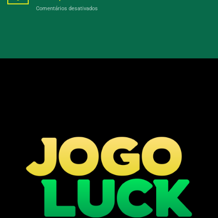
sécuriser
Haute
em
Comentários desativados
chaque
Vitesse
Meilleur
étape
Casino
—
en
conseils
Ligne
pour
:
suivre
Manuel
chaque
Complet
mouvement
pour
une
Expérience
de
Jeu
Idéale