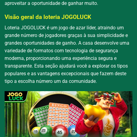
aproveitar a oportunidade de ganhar muito.
Visão geral da loteria JOGOLUCK
Loteria JOGOLUCK é um jogo de azar líder, atraindo um
grande número de jogadores graças à sua simplicidade e
grandes oportunidades de ganho. A casa desenvolve uma
variedade de formatos com tecnologia de segurança
moderna, proporcionando uma experiência segura e
transparente. Esta seção ajudará você a explorar os tipos
populares e as vantagens excepcionais que fazem deste
tipo a escolha número um da comunidade.