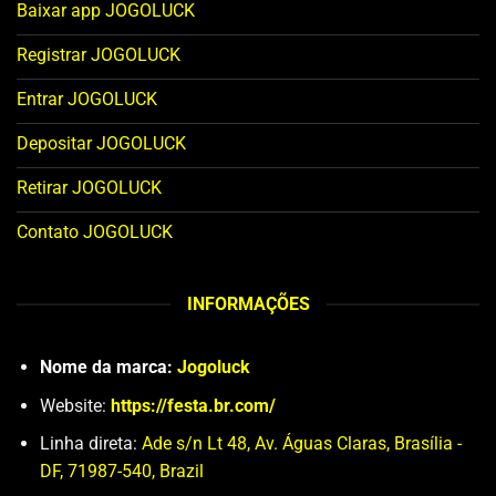
Baixar app JOGOLUCK
Registrar JOGOLUCK
Entrar JOGOLUCK
Depositar JOGOLUCK
Retirar JOGOLUCK
Contato JOGOLUCK
INFORMAÇÕES
Nome da marca:
Jogoluck
Website:
https://festa.br.com/
Linha direta:
Ade s/n Lt 48, Av. Águas Claras, Brasília -
DF, 71987-540, Brazil