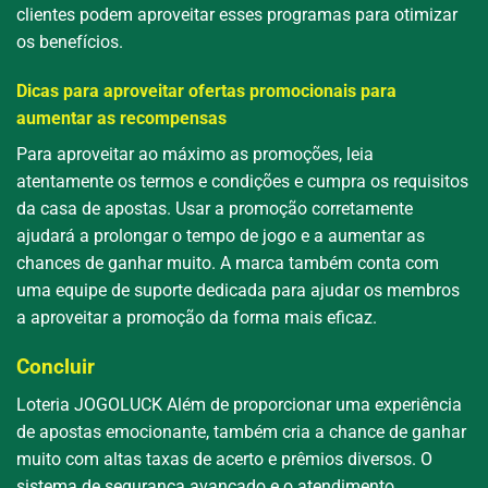
clientes podem aproveitar esses programas para otimizar
os benefícios.
Dicas para aproveitar ofertas promocionais para
aumentar as recompensas
Para aproveitar ao máximo as promoções, leia
atentamente os termos e condições e cumpra os requisitos
da casa de apostas. Usar a promoção corretamente
ajudará a prolongar o tempo de jogo e a aumentar as
chances de ganhar muito. A marca também conta com
uma equipe de suporte dedicada para ajudar os membros
a aproveitar a promoção da forma mais eficaz.
Concluir
Loteria JOGOLUCK Além de proporcionar uma experiência
de apostas emocionante, também cria a chance de ganhar
muito com altas taxas de acerto e prêmios diversos. O
sistema de segurança avançado e o atendimento