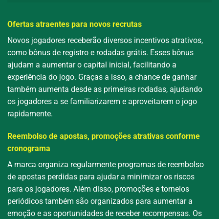
Ofertas atraentes para novos recrutas
Novos jogadores receberão diversos incentivos atrativos,
como bônus de registro e rodadas grátis. Esses bônus
ajudam a aumentar o capital inicial, facilitando a
experiência do jogo. Graças a isso, a chance de ganhar
também aumenta desde as primeiras rodadas, ajudando
os jogadores a se familiarizarem e aproveitarem o jogo
rapidamente.
Reembolso de apostas, promoções atrativas conforme
cronograma
A marca organiza regularmente programas de reembolso
de apostas perdidas para ajudar a minimizar os riscos
para os jogadores. Além disso, promoções e torneios
periódicos também são organizados para aumentar a
emoção e as oportunidades de receber recompensas. Os