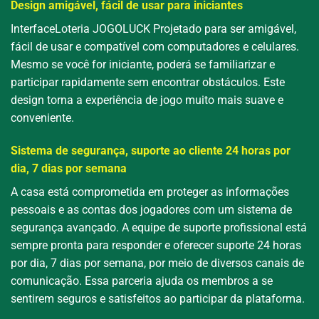
Design amigável, fácil de usar para iniciantes
InterfaceLoteria JOGOLUCK Projetado para ser amigável,
fácil de usar e compatível com computadores e celulares.
Mesmo se você for iniciante, poderá se familiarizar e
participar rapidamente sem encontrar obstáculos. Este
design torna a experiência de jogo muito mais suave e
conveniente.
Sistema de segurança, suporte ao cliente 24 horas por
dia, 7 dias por semana
A casa está comprometida em proteger as informações
pessoais e as contas dos jogadores com um sistema de
segurança avançado. A equipe de suporte profissional está
sempre pronta para responder e oferecer suporte 24 horas
por dia, 7 dias por semana, por meio de diversos canais de
comunicação. Essa parceria ajuda os membros a se
sentirem seguros e satisfeitos ao participar da plataforma.