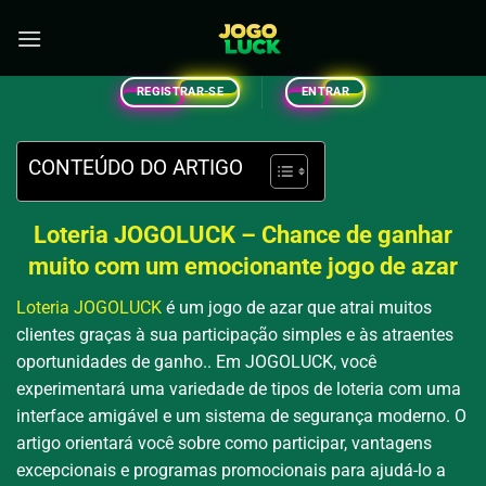
Skip
to
content
REGISTRAR-SE
ENTRAR
CONTEÚDO DO ARTIGO
Loteria JOGOLUCK – Chance de ganhar
muito com um emocionante jogo de azar
Loteria JOGOLUCK
é um jogo de azar que atrai muitos
clientes graças à sua participação simples e às atraentes
oportunidades de ganho.. Em JOGOLUCK, você
experimentará uma variedade de tipos de loteria com uma
interface amigável e um sistema de segurança moderno. O
artigo orientará você sobre como participar, vantagens
excepcionais e programas promocionais para ajudá-lo a