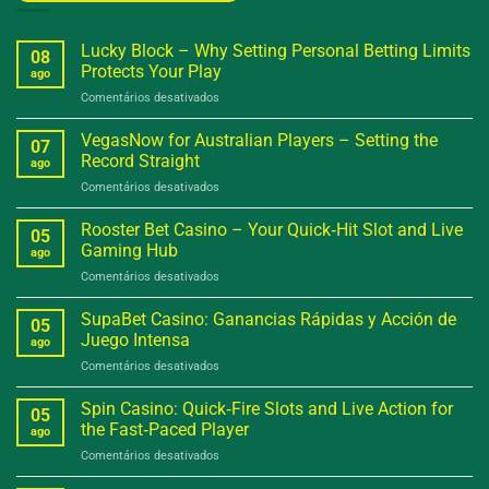
Lucky Block – Why Setting Personal Betting Limits
08
Protects Your Play
ago
em
Comentários desativados
Lucky
Block
VegasNow for Australian Players – Setting the
07
–
Record Straight
ago
Why
em
Comentários desativados
Setting
VegasNow
Personal
for
Rooster Bet Casino – Your Quick‑Hit Slot and Live
Betting
05
Australian
Limits
Gaming Hub
ago
Players
Protects
em
Comentários desativados
–
Your
Rooster
Setting
Play
Bet
SupaBet Casino: Ganancias Rápidas y Acción de
the
05
Casino
Record
Juego Intensa
ago
–
Straight
em
Comentários desativados
Your
SupaBet
Quick‑Hit
Casino:
Spin Casino: Quick‑Fire Slots and Live Action for
Slot
05
Ganancias
and
the Fast‑Paced Player
ago
Rápidas
Live
em
Comentários desativados
y
Gaming
Spin
Acción
Hub