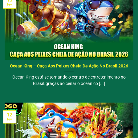
fev
Ocean King – Caça Aos Peixes Cheia De Ação No Brasil 2026
Ocean King está se tornando o centro de entretenimento no
Brasil, graças ao cenário oceânico [...]
12
fev