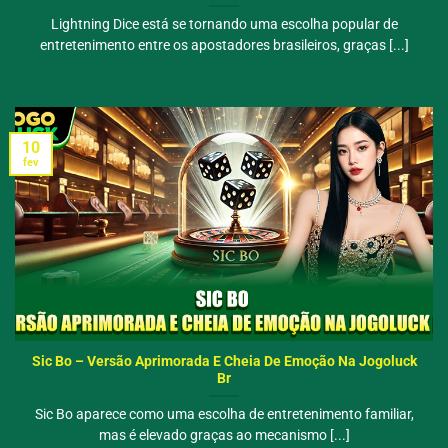
Lightning Dice está se tornando uma escolha popular de
entretenimento entre os apostadores brasileiros, graças [...]
10
fev
Sic Bo – Versão Aprimorada E Cheia De Emoção Na Jogoluck
Br
Sic Bo aparece como uma escolha de entretenimento familiar,
mas é elevado graças ao mecanismo [...]