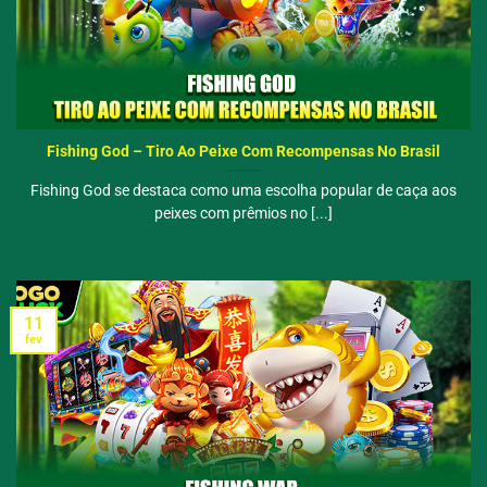
Fishing God – Tiro Ao Peixe Com Recompensas No Brasil
Fishing God se destaca como uma escolha popular de caça aos
peixes com prêmios no [...]
11
fev