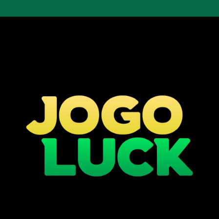
pour
:
suivre
Manuel
chaque
Complet
mouvement
pour
une
Expérience
de
Jeu
Idéale