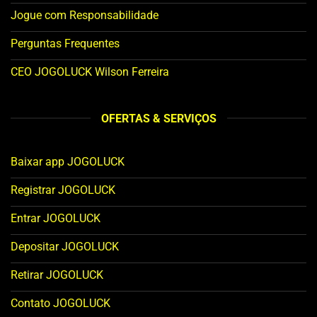
Jogue com Responsabilidade
Perguntas Frequentes
CEO JOGOLUCK Wilson Ferreira
OFERTAS & SERVIÇOS
Baixar app JOGOLUCK
Registrar JOGOLUCK
Entrar JOGOLUCK
Depositar JOGOLUCK
Retirar JOGOLUCK
Contato JOGOLUCK