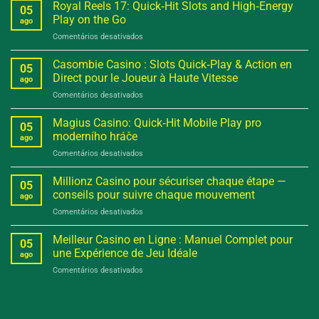
Casino:
Royal Reels 17: Quick‑Hit Slots and High‑Energy
de
05
Quick‑Fire
Juego
Play on the Go
ago
Slots
Intensa
em
Comentários desativados
and
Royal
Live
Reels
Casombie Casino : Slots Quick‑Play & Action en
Action
05
17:
for
Direct pour le Joueur à Haute Vitesse
ago
Quick‑Hit
the
em
Comentários desativados
Slots
Fast‑Paced
Casombie
and
Player
Casino
Magius Casino: Quick‑Hit Mobile Play pro
High‑Energy
05
:
Play
moderního hráče
ago
Slots
on
em
Comentários desativados
Quick‑Play
the
Magius
&
Go
Casino:
Millionz Casino pour sécuriser chaque étape —
Action
05
Quick‑Hit
en
conseils pour suivre chaque mouvement
ago
Mobile
Direct
em
Comentários desativados
Play
pour
Millionz
pro
le
Casino
Meilleur Casino en Ligne : Manuel Complet pour
moderního
Joueur
05
pour
hráče
une Expérience de Jeu Idéale
à
ago
sécuriser
Haute
em
Comentários desativados
chaque
Vitesse
Meilleur
étape
Casino
—
en
conseils
Ligne