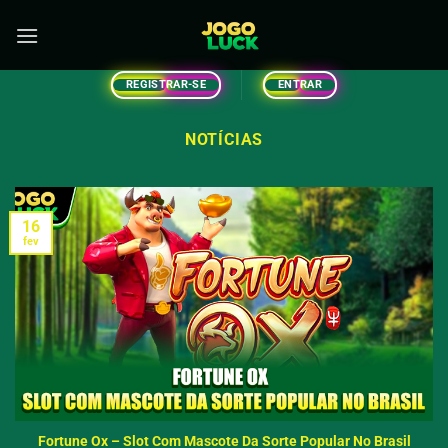
Skip
to
content
REGISTRAR-SE
ENTRAR
NOTÍCIAS
16
fev
Fortune Ox – Slot Com Mascote Da Sorte Popular No Brasil