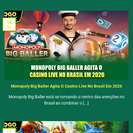
14
fev
Monopoly Big Baller Agita O Casino Live No Brasil Em 2026
Monopoly Big Baller está se tornando o centro das atenções no
Brasil ao combinar o [...]
13