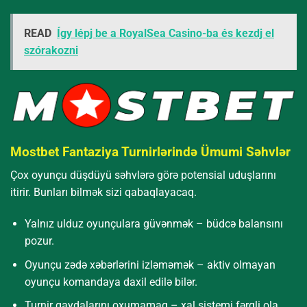
READ
Így lépj be a RoyalSea Casino-ba és kezdj el
szórakozni
Mostbet Fantaziya Turnirlərində Ümumi Səhvlər
Çox oyunçu düşdüyü səhvlərə görə potensial uduşlarını
itirir. Bunları bilmək sizi qabaqlayacaq.
Yalnız ulduz oyunçulara güvənmək – büdcə balansını
pozur.
Oyunçu zədə xəbərlərini izləməmək – aktiv olmayan
oyunçu komandaya daxil edilə bilər.
Turnir qaydalarını oxumamaq – xal sistemi fərqli ola