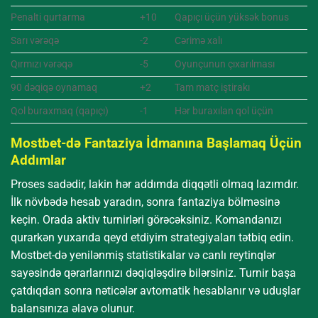
Penalti qurtarma
+10
Qapıçı üçün yüksək bonus
Sarı vərəqə
-2
Cərimə xalı
Qırmızı vərəqə
-5
Oyunçunun çıxarılması
90 dəqiqə oynamaq
+2
Tam matç iştirakı
Qol buraxmaq (qapıçı)
-1
Hər buraxılan qol üçün
Mostbet-də Fantaziya İdmanına Başlamaq Üçün
Addımlar
Proses sadədir, lakin hər addımda diqqətli olmaq lazımdır.
İlk növbədə hesab yaradın, sonra fantaziya bölməsinə
keçin. Orada aktiv turnirləri görəcəksiniz. Komandanızı
qurarkən yuxarıda qeyd etdiyim strategiyaları tətbiq edin.
Mostbet-də yenilənmiş statistikalar və canlı reytinqlər
sayəsində qərarlarınızı dəqiqləşdirə bilərsiniz. Turnir başa
çatdıqdan sonra nəticələr avtomatik hesablanır və uduşlar
balansınıza əlavə olunur.