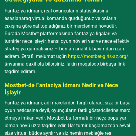
Fantaziya idmanı, real oyunçuların statistikasına
əsaslanaraq virtual komanda qurduğunuz və onların
çıxışına görə xal topladığınız bir mərclənmə növüdür.
Burada Mostbet platformasında fantaziya liqaları və
turnirlər necə işləyir, hansı oyun növləri var və necə effektiv
strategiya qurmalısınız – bunları analitik baxımdan izah
edirəm. Ətraflı məlumat üçün
https://mostbet-giris-az.org/
ünvanına daxil ola bilərsiniz, lakin məqalədə birbaşa link
təqdim edirəm.
Mostbet-də Fantaziya İdmanı Nədir və Necə
İşləyir
Fantaziya idmanı, adi mərclərdən fərqli olaraq, sizə birbaşa
oyun nəticəsinə deyil, oyunçuların fərdi göstəricilərinə mərc
etməyə imkan verir. Mostbet bu formatı bir neçə populyar
idman növü üzrə təqdim edir. Hər turnir başlamazdan əvvəl
sizə virtual büdcə ayrılır və siz həmin məbləğlə real