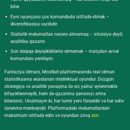
bilər.
Eyni oyunçunu çox komandada istifadə etmək –
diversifikasiya vacibdir.
Statistik məlumatları nəzərə almamaq – intuisiya deyil,
analitika qazanır.
Son dəqiqə dəyişikliklərini etməmək – matçdan əvvəl
komandanı yeniləyin.
Fantaziya idmanı, Mostbet platformasında real idman
statistikasına əsaslanan intellektual oyundur. Düzgün
strategiya və analitik yanaşma ilə siz yalnız əylənməklə
kifayətlənməyib, həm də qazanma şansınızı artıra
bilərsiniz. Unutmayın ki, hər turnir yeni fürsətdir və hər səhv
öyrənmə mənbəyidir. Platformadakı məlumatlardan
maksimum istifadə edin və oyundan zövq
alın
.