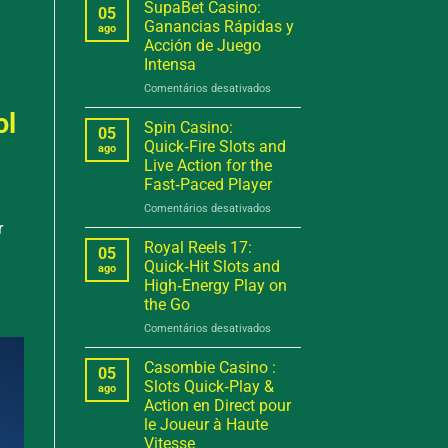
Bet
SupaBet Casino:
05
Casino
Ganancias Rápidas y
ago
–
Acción de Juego
Your
Intensa
Quick‑Hit
Slot
em
Comentários desativados
and
SupaBet
ol
Live
Casino:
Spin Casino:
05
Gaming
Ganancias
Quick‑Fire Slots and
ago
Hub
Rápidas
Live Action for the
y
Fast‑Paced Player
Acción
de
em
Comentários desativados
Juego
Spin
r
Intensa
Casino:
Royal Reels 17:
05
Quick‑Fire
Quick‑Hit Slots and
ago
Slots
High‑Energy Play on
and
the Go
Live
Action
em
Comentários desativados
for
Royal
the
Reels
Casombie Casino :
05
Fast‑Paced
17:
Slots Quick‑Play &
ago
Player
Quick‑Hit
Action en Direct pour
Slots
le Joueur à Haute
and
Vitesse
High‑Energy