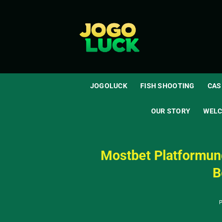
Skip
to
content
JOGOLUCK
FISH SHOOTING
CAS
OUR STORY
WEL
Mostbet Platformund
B