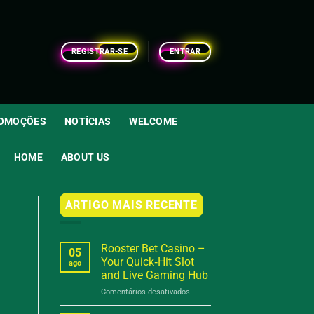
REGISTRAR-SE
ENTRAR
OMOÇÕES
NOTÍCIAS
WELCOME
HOME
ABOUT US
ARTIGO MAIS RECENTE
Rooster Bet Casino –
05
Your Quick‑Hit Slot
ago
and Live Gaming Hub
em
Comentários desativados
Rooster