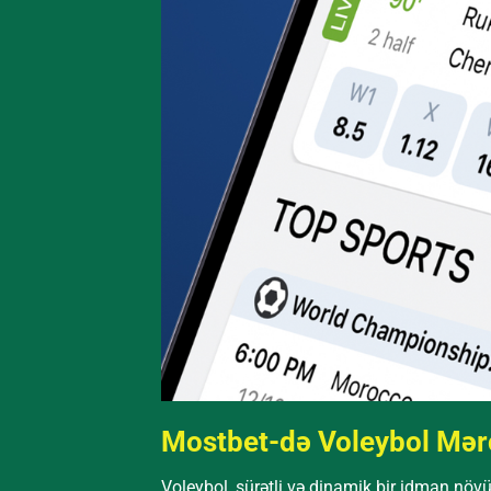
Mostbet-də Voleybol Mər
Voleybol, sürətli və dinamik bir idman nö