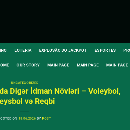
INO
LOTERIA
EXPLOSÃO DO JACKPOT
ESPORTES
PR
COME
OUR STORY
MAIN PAGE
MAIN PAGE
MAIN PAGE
UNCATEGORIZED
a Digər İdman Növləri – Voleybol,
eysbol və Reqbi
POSTED ON
18.06.2026
BY
POST