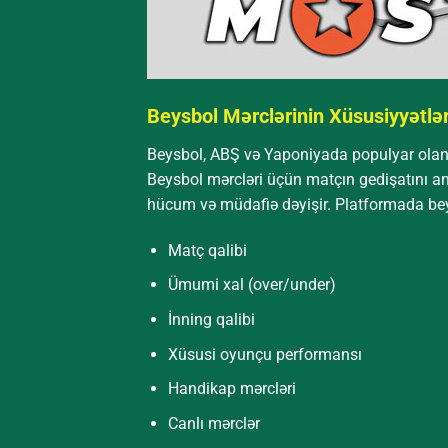
Beysbol Mərclərinin Xüsusiyyətlər
Beysbol, ABŞ və Yaponiyada populyar olan 
Beysbol mərcləri üçün matçın gedişatını an
hücum və müdafiə dəyişir. Platformada bey
Matç qalibi
Ümumi xal (over/under)
İnning qalibi
Xüsusi oyunçu performansı
Handikap mərcləri
Canlı mərclər