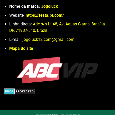
Nome da marca:
Jogoluck
Website:
https://festa.br.com/
Linha direta:
Ade s/n Lt 48, Av. Águas Claras, Brasília -
DF, 71987-540, Brazil
E-mail:
jogoluck12.com@gmail.com
Mapa do site