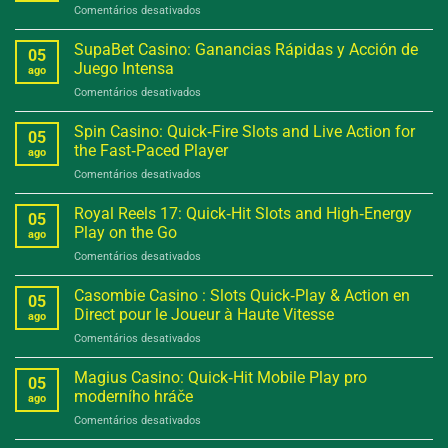
em
Comentários desativados
Rooster
Bet
SupaBet Casino: Ganancias Rápidas y Acción de
05
Casino
Juego Intensa
ago
–
em
Comentários desativados
Your
SupaBet
Quick‑Hit
Casino:
Spin Casino: Quick‑Fire Slots and Live Action for
Slot
05
Ganancias
and
the Fast‑Paced Player
ago
Rápidas
Live
em
Comentários desativados
y
Gaming
Spin
Acción
Hub
Casino:
Royal Reels 17: Quick‑Hit Slots and High‑Energy
de
05
Quick‑Fire
Juego
Play on the Go
ago
Slots
Intensa
em
Comentários desativados
and
Royal
Live
Reels
Casombie Casino : Slots Quick‑Play & Action en
Action
05
17:
for
Direct pour le Joueur à Haute Vitesse
ago
Quick‑Hit
the
em
Comentários desativados
Slots
Fast‑Paced
Casombie
and
Player
Casino
Magius Casino: Quick‑Hit Mobile Play pro
High‑Energy
05
:
Play
moderního hráče
ago
Slots
on
em
Comentários desativados
Quick‑Play
the
Magius
&
Go