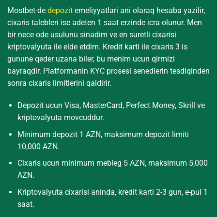
Mostbet-de
depozit
emeliyyatlari ani olaraq hesaba yazilir,
cixaris talebleri ise adeten 1 saat erzinde icra olunur. Men
bir nece ode usulunu sinadim ve en suretli cixarisi
kriptovalyuta ile elde etdim. Kredit karti ile cixaris 3 is
gunune qeder uzana biler, bu menim ucun qirmizi
bayraqdir. Platformanin KYC prosesi senedlerin tesdiqinden
sonra cixaris limitlerini qaldirir.
Depozit ucun Visa, MasterCard, Perfect Money, Skrill ve
kriptovalyuta movcuddur.
Minimum depozit 1 AZN, maksimum depozit limiti
10,000 AZN.
Cixaris ucun minimum mebleg 5 AZN, maksimum 5,000
AZN.
Kriptovalyuta cixarisi aninda, kredit karti 2-3 gun, e-pul 1
saat.