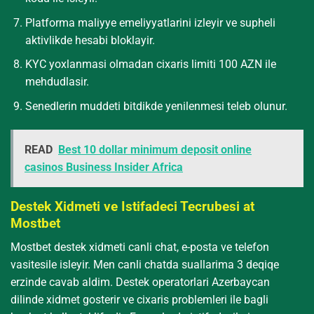
Platforma maliyye emeliyyatlarini izleyir ve supheli
aktivlikde hesabi bloklayir.
KYC yoxlanmasi olmadan cixaris limiti 100 AZN ile
mehdudlasir.
Senedlerin muddeti bitdikde yenilenmesi teleb olunur.
READ
Best 10 dollar minimum deposit online
casinos Business Insider Africa
Destek Xidmeti ve Istifadeci Tecrubesi at
Mostbet
Mostbet destek xidmeti canli chat, e-posta ve telefon
vasitesile isleyir. Men canli chatda suallarima 3 deqiqe
erzinde cavab aldim. Destek operatorlari Azerbaycan
dilinde xidmet gosterir ve cixaris problemleri ile bagli