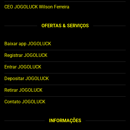
CEO JOGOLUCK Wilson Ferreira
OFERTAS & SERVIÇOS
Baixar app JOGOLUCK
Registrar JOGOLUCK
Entrar JOGOLUCK
Depositar JOGOLUCK
Retirar JOGOLUCK
Contato JOGOLUCK
INFORMAÇÕES