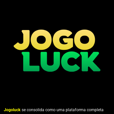
for
the
Modern
Mobile
Gamer
Jogoluck
se consolida como uma plataforma completa