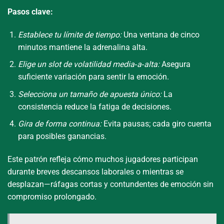
Pasos clave:
Establece tu límite de tiempo:
Una ventana de cinco
minutos mantiene la adrenalina alta.
Elige un slot de volatilidad media‑a‑alta:
Asegura
suficiente variación para sentir la emoción.
Selecciona un tamaño de apuesta único:
La
consistencia reduce la fatiga de decisiones.
Gira de forma continua:
Evita pausas; cada giro cuenta
para posibles ganancias.
Este patrón refleja cómo muchos jugadores participan
durante breves descansos laborales o mientras se
desplazan—ráfagas cortas y contundentes de emoción sin
compromiso prolongado.