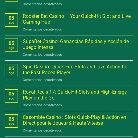
em
Comentários desativados
Setting
VegasNow
Personal
for
Rooster Bet Casino – Your Quick‑Hit Slot and Live
Betting
05
Australian
Limits
Gaming Hub
ago
Players
Protects
em
Comentários desativados
–
Your
Rooster
Setting
Play
Bet
SupaBet Casino: Ganancias Rápidas y Acción de
the
05
Casino
Record
Juego Intensa
ago
–
Straight
em
Comentários desativados
Your
SupaBet
Quick‑Hit
Casino:
Spin Casino: Quick‑Fire Slots and Live Action for
Slot
05
Ganancias
and
the Fast‑Paced Player
ago
Rápidas
Live
em
Comentários desativados
y
Gaming
Spin
Acción
Hub
Casino:
Royal Reels 17: Quick‑Hit Slots and High‑Energy
de
05
Quick‑Fire
Juego
Play on the Go
ago
Slots
Intensa
em
Comentários desativados
and
Royal
Live
Reels
Casombie Casino : Slots Quick‑Play & Action en
Action
05
17:
for
Direct pour le Joueur à Haute Vitesse
ago
Quick‑Hit
the
em
Comentários desativados
Slots
Fast‑Paced
Casombie
and
Player