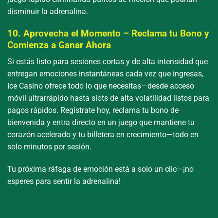
disminuir la adrenalina.
10. Aprovecha el Momento – Reclama tu Bono y
Comienza a Ganar Ahora
Si estás listo para sesiones cortas y de alta intensidad que
entregan emociones instantáneas cada vez que ingresas,
Ice Casino ofrece todo lo que necesitas—desde acceso
móvil ultrarrápido hasta slots de alta volatilidad listos para
pagos rápidos. Regístrate hoy, reclama tu bono de
bienvenida y entra directo en un juego que mantiene tu
corazón acelerado y tu billetera en crecimiento—todo en
solo minutos por sesión.
Tu próxima ráfaga de emoción está a solo un clic—¡no
esperes para sentir la adrenalina!