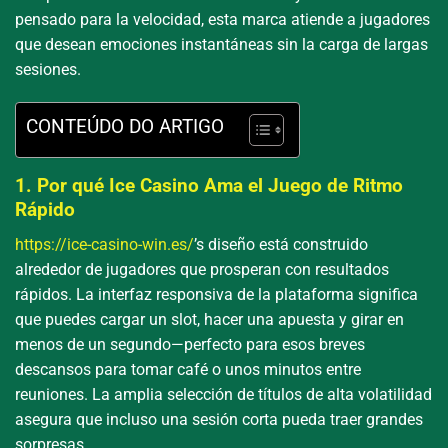
pensado para la velocidad, esta marca atiende a jugadores
que desean emociones instantáneas sin la carga de largas
sesiones.
CONTEÚDO DO ARTIGO
1. Por qué Ice Casino Ama el Juego de Ritmo
Rápido
https://ice-casino-win.es/
’s diseño está construido
alrededor de jugadores que prosperan con resultados
rápidos. La interfaz responsiva de la plataforma significa
que puedes cargar un slot, hacer una apuesta y girar en
menos de un segundo—perfecto para esos breves
descansos para tomar café o unos minutos entre
reuniones. La amplia selección de títulos de alta volatilidad
asegura que incluso una sesión corta pueda traer grandes
sorpresas.