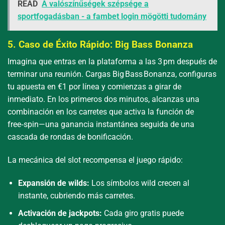
READ
A valószínűségek szépsége a
sportfogadásban - a fambet login mögötti tudomány
5. Caso de Éxito Rápido: Big Bass Bonanza
Imagina que entras en la plataforma a las 3 pm después de
terminar una reunión. Cargas Big Bass Bonanza, configuras
tu apuesta en €1 por línea y comienzas a girar de
inmediato. En los primeros dos minutos, alcanzas una
combinación en los carretes que activa la función de
free‑spin—una ganancia instantánea seguida de una
cascada de rondas de bonificación.
La mecánica del slot recompensa el juego rápido:
Expansión de wilds:
Los símbolos wild crecen al
instante, cubriendo más carretes.
Activación de jackpots:
Cada giro gratis puede