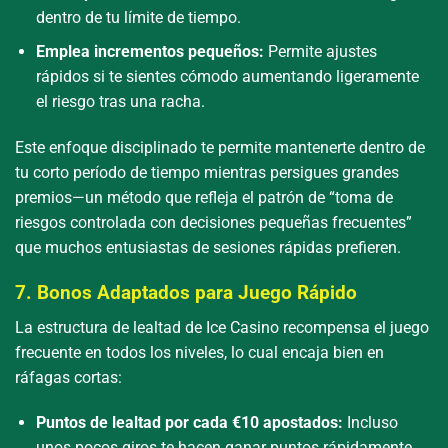
dentro de tu límite de tiempo.
Emplea incrementos pequeños:
Permite ajustes
rápidos si te sientes cómodo aumentando ligeramente
el riesgo tras una racha.
Este enfoque disciplinado te permite mantenerte dentro de
tu corto período de tiempo mientras persigues grandes
premios—un método que refleja el patrón de “toma de
riesgos controlada con decisiones pequeñas frecuentes”
que muchos entusiastas de sesiones rápidas prefieren.
7. Bonos Adaptados para Juego Rápido
La estructura de lealtad de Ice Casino recompensa el juego
frecuente en todos los niveles, lo cual encaja bien en
ráfagas cortas:
Puntos de lealtad por cada €10 apostados:
Incluso
unos pocos giros te hacen ganar puntos rápidamente.