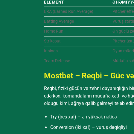
ELEMENT
ƏHƏMIYY
ERA (Earned Run Average)
Pitcher effek
Batting Average
Vuruş stati
Home Run
Ən güclü z
Strikeout
Pitcher üst
Innings
Oyun müdd
Team Defense
Müdafiə səh
Mostbet – Reqbi – Güc v
Reqbi, fiziki gücün və zehni dayanıqlığın bi
edərkən, komandaların müdafiə xətti və hü
olduğu kimi, ağrıya qalib gəlməyi tələb edir
Try (beş xal) – ən yüksək nəticə
Conversion (iki xal) – vuruş dəqiqliyi