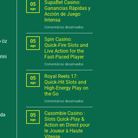
Bet
SupaBet Casino:
05
Casino
Ganancias Rápidas y
ago
–
Acción de Juego
Your
Intensa
Quick‑Hit
Slot
em
Comentários desativados
and
SupaBet
Live
Casino:
Spin Casino:
05
ə öz
Gaming
Ganancias
Quick‑Fire Slots and
ago
Hub
Rápidas
Live Action for the
y
rini
Fast‑Paced Player
Acción
de
em
Comentários desativados
Juego
Spin
Intensa
Casino:
Royal Reels 17:
05
Quick‑Fire
Quick‑Hit Slots and
ago
Slots
High‑Energy Play on
and
the Go
Live
Action
em
Comentários desativados
for
Royal
the
Reels
Casombie Casino :
-də
05
Fast‑Paced
17:
Slots Quick‑Play &
ago
Player
Quick‑Hit
Action en Direct pour
Slots
le Joueur à Haute
and
Vitesse
High‑Energy