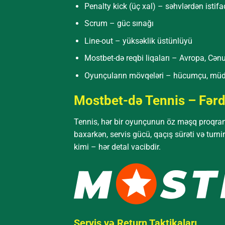
Penalty kick (üç xal) – səhvlərdən istif
Scrum – güc sınağı
Line-out – yüksəklik üstünlüyü
Mostbet-də reqbi liqaları – Avropa, Cən
Oyunçuların mövqeləri – hücumçu, müd
Mostbet-də Tennis – Fər
Tennis, hər bir oyunçunun öz məşq proqramı
baxarkən, servis gücü, qaçış sürəti və turni
kimi – hər detal vacibdir.
Servis və Return Taktikaları