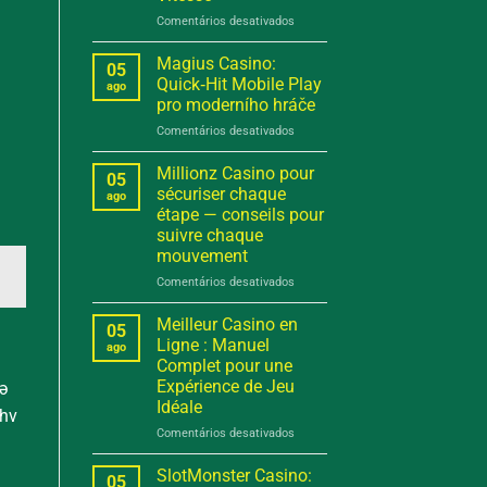
Play
em
Comentários desativados
on
Casombie
the
Casino
Magius Casino:
05
Go
:
Quick‑Hit Mobile Play
ago
Slots
pro moderního hráče
Quick‑Play
em
Comentários desativados
&
Magius
Action
Casino:
en
Millionz Casino pour
05
Quick‑Hit
Direct
sécuriser chaque
ago
Mobile
pour
étape — conseils pour
Play
le
suivre chaque
pro
Joueur
mouvement
moderního
à
hráče
Haute
em
Comentários desativados
Vitesse
Millionz
Casino
Meilleur Casino en
05
pour
Ligne : Manuel
ago
sécuriser
Complet pour une
chaque
Expérience de Jeu
və
étape
Idéale
—
əhv
conseils
em
Comentários desativados
pour
Meilleur
suivre
Casino
SlotMonster Casino:
05
chaque