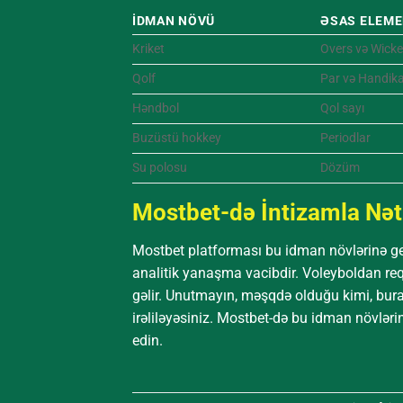
İDMAN NÖVÜ
ƏSAS ELEM
Kriket
Overs və Wicke
Qolf
Par və Handik
Həndbol
Qol sayı
Buzüstü hokkey
Periodlar
Su polosu
Dözüm
Mostbet-də İntizamla Nət
Mostbet platforması bu idman növlərinə ge
analitik yanaşma vacibdir. Voleyboldan req
gəlir. Unutmayın, məşqdə olduğu kimi, bura
irəliləyəsiniz. Mostbet-də bu idman növləri
edin.