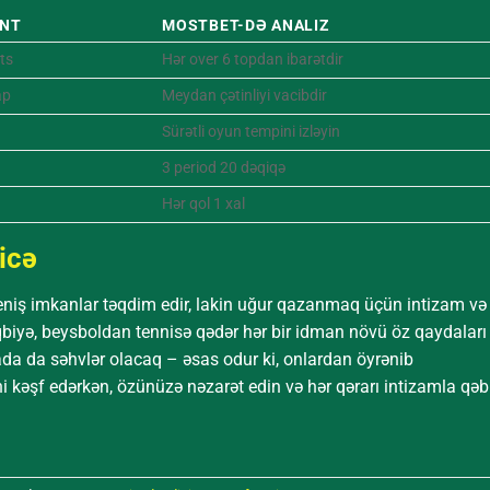
ENT
MOSTBET-DƏ ANALIZ
ts
Hər over 6 topdan ibarətdir
ap
Meydan çətinliyi vacibdir
Sürətli oyun tempini izləyin
3 period 20 dəqiqə
Hər qol 1 xal
icə
niş imkanlar təqdim edir, lakin uğur qazanmaq üçün intizam və
biyə, beysboldan tennisə qədər hər bir idman növü öz qaydaları 
da da səhvlər olacaq – əsas odur ki, onlardan öyrənib
ni kəşf edərkən, özünüzə nəzarət edin və hər qərarı intizamla qəb