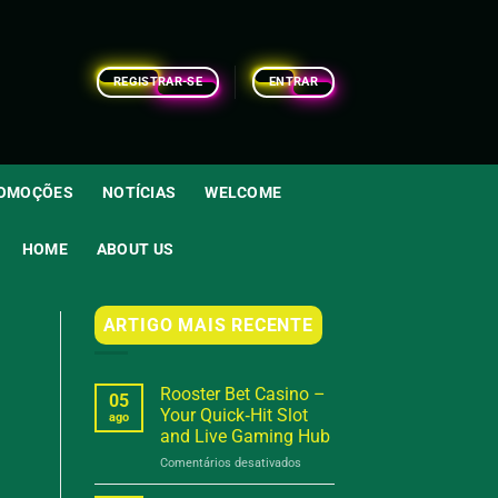
REGISTRAR-SE
ENTRAR
OMOÇÕES
NOTÍCIAS
WELCOME
HOME
ABOUT US
ARTIGO MAIS RECENTE
Rooster Bet Casino –
05
Your Quick‑Hit Slot
ago
and Live Gaming Hub
em
Comentários desativados
Rooster