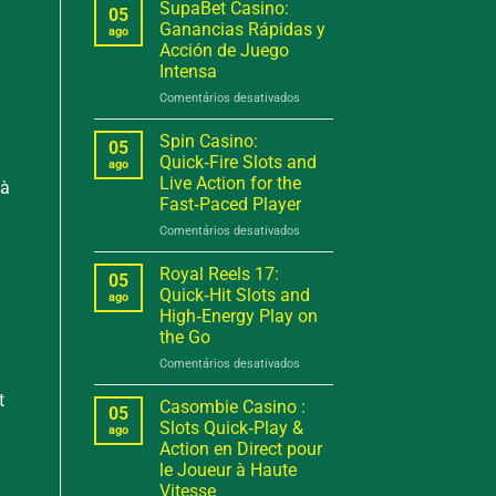
Bet
SupaBet Casino:
05
Casino
Ganancias Rápidas y
ago
–
Acción de Juego
Your
Intensa
Quick‑Hit
Slot
em
Comentários desativados
and
SupaBet
Live
Casino:
Spin Casino:
05
Gaming
Ganancias
Quick‑Fire Slots and
ago
Hub
Rápidas
Live Action for the
 à
y
Fast‑Paced Player
Acción
de
em
Comentários desativados
Juego
Spin
Intensa
Casino:
Royal Reels 17:
05
Quick‑Fire
Quick‑Hit Slots and
ago
Slots
High‑Energy Play on
and
the Go
Live
Action
em
Comentários desativados
for
Royal
t
the
Reels
Casombie Casino :
05
Fast‑Paced
17:
Slots Quick‑Play &
ago
Player
Quick‑Hit
Action en Direct pour
Slots
le Joueur à Haute
and
Vitesse
High‑Energy