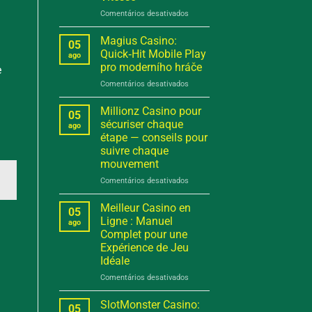
Play
em
Comentários desativados
on
Casombie
the
Casino
Magius Casino:
05
Go
:
Quick‑Hit Mobile Play
ago
Slots
pro moderního hráče
e
Quick‑Play
em
Comentários desativados
&
Magius
Action
Casino:
en
Millionz Casino pour
05
Quick‑Hit
Direct
sécuriser chaque
ago
Mobile
pour
étape — conseils pour
Play
le
suivre chaque
pro
Joueur
mouvement
moderního
à
hráče
Haute
em
Comentários desativados
Vitesse
Millionz
Casino
Meilleur Casino en
05
pour
Ligne : Manuel
ago
sécuriser
Complet pour une
chaque
Expérience de Jeu
étape
Idéale
—
conseils
em
Comentários desativados
pour
Meilleur
suivre
Casino
SlotMonster Casino:
05
chaque