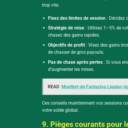
trop vite.
Fixez des limites de session
: Décidez 
Stratégie de mise
: Utilisez 1–5% de vot
chasez des gains rapides.
Objectifs de profit
: Visez des gains incr
de chasser de gros payouts.
Pas de chase après pertes
: Si vous en
d’augmenter les mises.
READ
Mostbet-də Fantaziya Liqaları 
Ces conseils maintiennent vos sessions c
votre solde global.
9. Pièges courants pour l