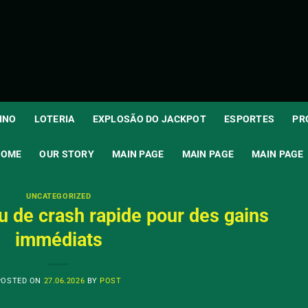
INO
LOTERIA
EXPLOSÃO DO JACKPOT
ESPORTES
PR
COME
OUR STORY
MAIN PAGE
MAIN PAGE
MAIN PAGE
UNCATEGORIZED
u de crash rapide pour des gains
immédiats
POSTED ON
27.06.2026
BY
POST