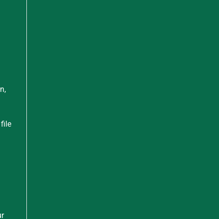
n,
file
ur