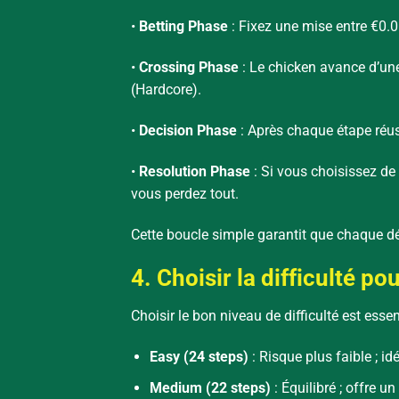
•
Betting Phase
: Fixez une mise entre €0.01
•
Crossing Phase
: Le chicken avance d’une
(Hardcore).
•
Decision Phase
: Après chaque étape réus
•
Resolution Phase
: Si vous choisissez de 
vous perdez tout.
Cette boucle simple garantit que chaque déc
4. Choisir la difficulté p
Choisir le bon niveau de difficulté est ess
Easy (24 steps)
: Risque plus faible ; id
Medium (22 steps)
: Équilibré ; offre u